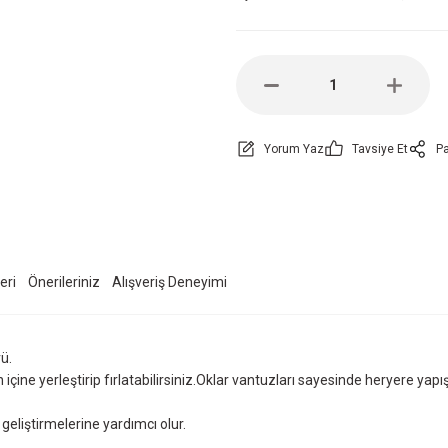
Yorum Yaz
Tavsiye Et
Pa
eri
Önerileriniz
Alışveriş Deneyimi
ü.
ın içine yerleştirip fırlatabilirsiniz.Oklar vantuzları sayesinde heryere yapış
ı geliştirmelerine yardımcı olur.