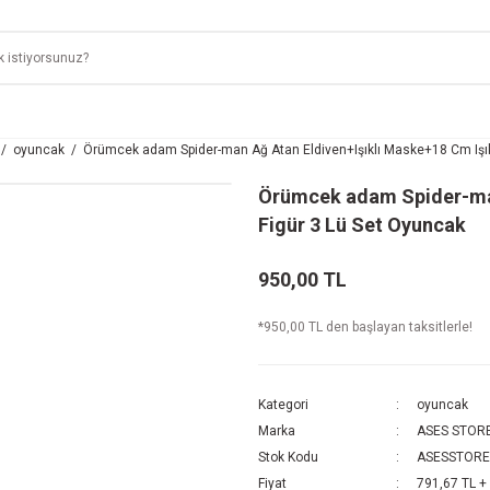
oyuncak
Örümcek adam Spider-man Ağ Atan Eldiven+Işıklı Maske+18 Cm Işıkl
Örümcek adam Spider-man
Figür 3 Lü Set Oyuncak
950,00 TL
*950,00 TL den başlayan taksitlerle!
Kategori
oyuncak
Marka
ASES STOR
Stok Kodu
ASESSTORE
Fiyat
791,67 TL +