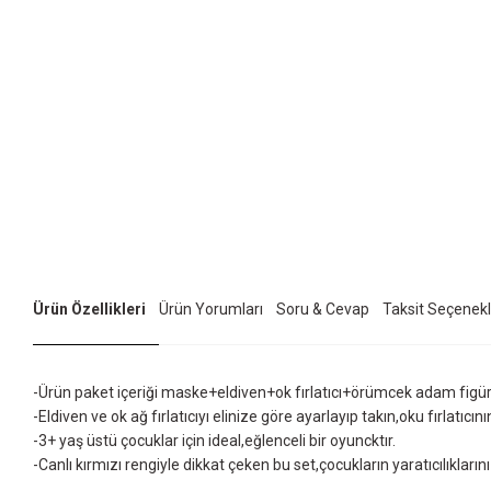
Ürün Özellikleri
Ürün Yorumları
Soru & Cevap
Taksit Seçenekl
-Ürün paket içeriği maske+eldiven+ok fırlatıcı+örümcek adam figür
-Eldiven ve ok ağ fırlatıcıyı elinize göre ayarlayıp takın,oku fırlatıcın
-3+ yaş üstü çocuklar için ideal,eğlenceli bir oyuncktır.
-Canlı kırmızı rengiyle dikkat çeken bu set,çocukların yaratıcılıkların