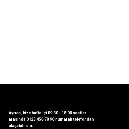
Bu ürünün fiyat bilgisi, resim, ürün açıklamalarında ve diğer konularda yet
Görüş ve önerileriniz için teşekkür ederiz.
Ürün resmi kalitesiz, bozuk veya görüntülenemiyor.
Ürün açıklamasında eksik bilgiler bulunuyor.
Ürün bilgilerinde hatalar bulunuyor.
Ürün fiyatı diğer sitelerden daha pahalı.
Bu ürüne benzer farklı alternatifler olmalı.
Ayrıca, bize hafta içi 09:30 - 18:00 saatleri
arasında 0123 456 78 90 numaralı telefondan
ulaşabilirsin.