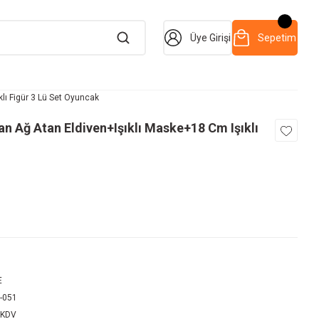
Üye Girişi
Sepetim
ı Figür 3 Lü Set Oyuncak
 Ağ Atan Eldiven+Işıklı Maske+18 Cm Işıklı
E
-051
 KDV