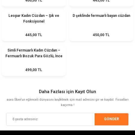
400,00 TL
445,00 TL
Leopar Kadın Cüzdan – Şık ve
D şeklinde fermuarlı bayan cüzdan
Fonksiyonel
445,00 TL
450,00 TL
Simli Fermuarlı Kadın Cüzdan –
Fermuarlı Bozuk Para Gözlü, İnce
Model
499,00 TL
Daha Fazlası için Kayıt Olun
ases Store'un eğlenceli dünyasını keşfetmek için mail adresini gir ve kaydol. Fırsatları
kaçırma !
GÖNDER